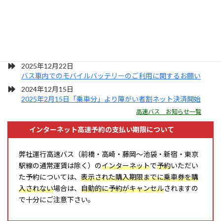
弊社の高速バスが「バスとりっぷ」で紹介されました！
2026年01月16日
現在の高速バスの運行状況について
2026年01月16日
「バスターミナル東京八重洲」のりば変更について
2025年12月22日
バス車内でのモバイルバッテリーのご利用に関するお願い
2024年12月15日
2025年2月15日「乗車分」より障がい者割ネット決済開始
高速バス お知らせ一覧
インターネット高速予約の支払い期限について
弊社運行高速バス（前橋・高崎・藤岡～池袋・新宿・東京
駅線の通常運賃は除く）の
インターネット
で
予約
いただい
た予約については、
表示された
購入期限までに乗車券を購
入されない
場合は、
自動的に予約がキャンセル
されますの
で十分にご注意下さい。