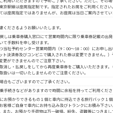
ご利用いただきますので予めご了承ください。ただし、その場
東京駅線は座席指定制です。指定されたお席をご利用ください
ては座席指定ではありませんが、お座席は当日ご案内させてい
慮くださるようお願いいたします。
戻しは乗車券購入窓口にて営業時間内に限り乗車券記載の出発
いて手数料を申し受けます。
当社予約センター営業時間内（9：00～18：00）にお申し
ット決済券及びコンビニで購入された券は変更できません。）
変更ができませんのでご注意下さい。
取消し・払戻しをしてから再度乗車券をご購入いただきます。
取扱いは一切いたしませんのでご注意ください。
場合もございますのでご了承ください。
乗手続きなどがありますので時間に余裕を持ってご利用くださ
にお預かりできるもの１個と車内に持込できる旅行バック１個
お客様ご自身で車内にお持ち込み及びトランクにお積み下さい
。また、お預かり手荷物は万一破損、紛失、盗難等につきまし