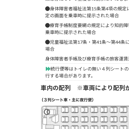
身体障害者福祉法第15条第4項の規
定の画面を乗車時に提示された場合
療育手帳制度要網の規定により知的障
乗車時に提示された場合
児童福祉法第17条・第41条～第4
場合
身体障害者手帳及び療育手帳の旅客運賃
続行便等はトイレの無い４列シートの
行する場合があります。
車内の配列 ※車両により配列