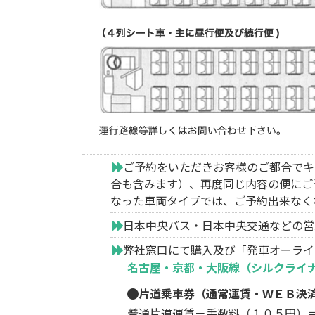
ご予約をいただきお客様のご都合でキ
合も含みます）、再度同じ内容の便にご
なった車両タイプでは、ご予約出来なく
日本中央バス・日本中央交通などの営
弊社窓口にて購入及び「発車オーライ
名古屋・京都・大阪線（シルクライ
片道乗車券（通常運賃・ＷＥＢ決
普通片道運賃－手数料（１０５円）