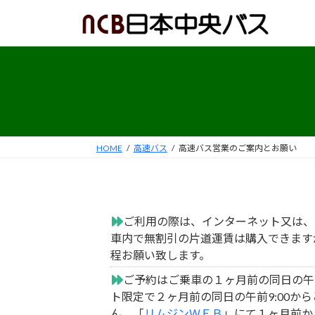
コ
ナ
ン
ビ
テ
ゲ
ン
ー
ツ
シ
へ
ョ
ス
ン
キ
に
ッ
移
HOME
高速バス
高速バス営業のご案内とお願い
プ
動
ご利用の際は、インターネット又は、
車内で無割引の片道運賃は購入できます
程お願い致します。
ご予約はご乗車の１ヶ月前の同日の午
ト限定で２ヶ月前の同日の午前9:00か
ん。「
リムジンＷＥＢ
」にて１ヶ月前か