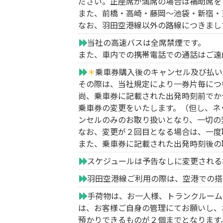
ださい。正座席が満席の場合は補助席を
また、前橋・高崎・藤岡～池袋・新宿・
なお、羽田空港線以外の路線につきまし
当社の高速バスは全席禁煙です。
また、車内での携帯電話での通話はご遠
＊
乗車券購入後のキャンセル及び払い
その際は、当社規定により一券片毎につ
尚、乗車券に記載された出発時刻前でかつ
乗車券の変更をいたします。（但し、ネ
ンセルのみのお取り扱いとなり、一切の
なお、変更が２回目となる場合は、一度
また、乗車券に記載された出発時刻後の
スケジュールは予告なしに変更される
羽田空港線ご利用の際は、空港での搭
手荷物は、お一人様、トランクルーム
は、お客様ご自身の管理にてお願いし、
預かりできるものが２個までとなります