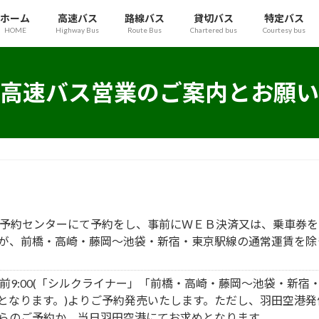
ホーム
高速バス
路線バス
貸切バス
特定バス
HOME
Highway Bus
Route Bus
Chartered bus
Courtesy bus
高速バス営業のご案内とお願い
予約センターにて予約をし、事前にＷＥＢ決済又は、乗車券を
が、前橋・高崎・藤岡～池袋・新宿・東京駅線の通常運賃を除
前9:00(「シルクライナー」「前橋・高崎・藤岡～池袋・新
らとなります。)よりご予約発売いたします。ただし、羽田空港
らのご予約か、当日羽田空港にてお求めとなります。