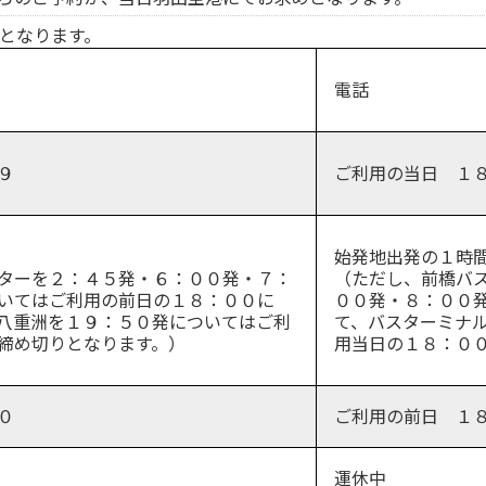
となります。
電話
９
ご利用の当日
１
始発地出発の１時
ターを２：４５発・６：００発・７：
（ただし、前橋バ
いてはご利用の前日の１８：００に
００発・８：００
八重洲を１９：５０発についてはご利
て、バスターミナ
締め切りとなります。）
用当日の１８：０
０
ご利用の前日
１
運休中