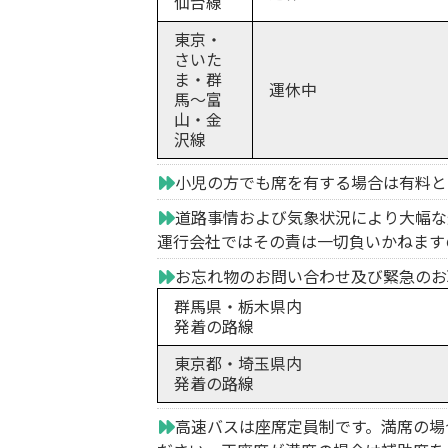
仙台線
東京・
さいた
ま・群
運休中
馬～富
山・金
沢線
小児の方でも席を有する場合は有料と
道路事情および気象状況により大幅な
運行会社ではその責は一切負いかねます
お忘れ物のお問い合わせ及び緊急のお
群馬県・栃木県内
発着の路線
東京都・埼玉県内
発着の路線
高速バスは座席定員制です。満席の場