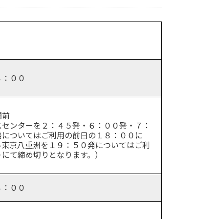
８：００
間前
スセンターを２：４５発・６：００発・７：
発についてはご利用の前日の１８：００に
ル東京八重洲を１９：５０発についてはご利
０にて締め切りとなります。）
８：００