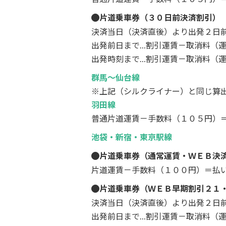
片道乗車券（３０日前決済割引）
決済当日（決済直後）より出発２日
出発前日まで…割引運賃－取消料（
出発時刻まで…割引運賃－取消料（
群馬～仙台線
※上記（シルクライナー）と同じ算
羽田線
普通片道運賃－手数料（１０５円）
池袋・新宿・東京駅線
片道乗車券（通常運賃・ＷＥＢ決
片道運賃－手数料（１００円）＝払
片道乗車券（ＷＥＢ早期割引２１
決済当日（決済直後）より出発２日
出発前日まで…割引運賃－取消料（