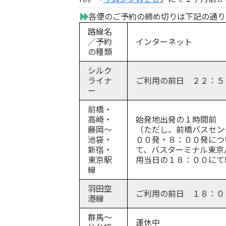
各便のご予約の締め切りは下記の通り
路線名
／予約
インターネット
の種類
シルク
ライナ
ご利用の前日
２２：５
ー
前橋・
高崎・
始発地出発の１時間前
藤岡～
（ただし、前橋バスセン
池袋・
００発・８：００発につ
新宿・
て、バスターミナル東京
東京駅
用当日の１８：００にて
線
羽田空
ご利用の前日
１８：０
港線
群馬～
運休中