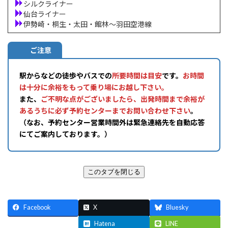
シルクライナー
仙台ライナー
伊勢崎・桐生・太田・館林～羽田空港線
ご注意
駅からなどの徒歩やバスでの
所要時間は目安
です。
お時間
は十分に余裕をもって乗り場にお越し下さい。
また、
ご不明な点がございましたら、出発時間まで余裕が
あるうちに必ず予約センターまでお問い合わせ下さい
。
（なお、予約センター営業時間外は緊急連絡先を自動応答
にてご案内しております。）
Facebook
X
Bluesky
Threads
Hatena
LINE