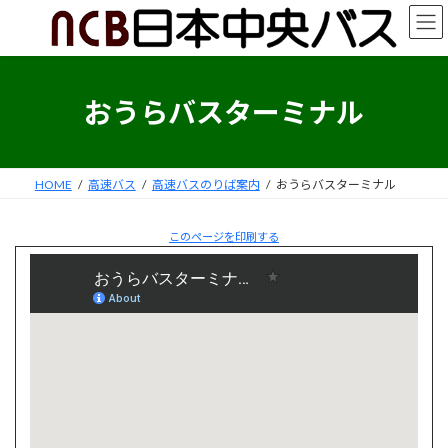
コ
ナ
ン
ビ
テ
ゲ
ン
ー
ツ
シ
おうらバスターミナル
へ
ョ
ス
ン
キ
に
ッ
移
HOME
高速バス
高速バスのりば案内
おうらバスターミナル
プ
動
このページを印刷する