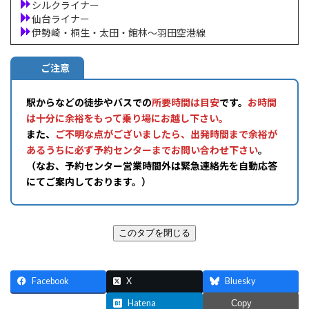
シルクライナー
仙台ライナー
伊勢崎・桐生・太田・館林～羽田空港線
ご注意
駅からなどの徒歩やバスでの
所要時間は目安
です。
お時間
は十分に余裕をもって乗り場にお越し下さい。
また、
ご不明な点がございましたら、出発時間まで余裕が
あるうちに必ず予約センターまでお問い合わせ下さい
。
（なお、予約センター営業時間外は緊急連絡先を自動応答
にてご案内しております。）
Facebook
X
Bluesky
Threads
Hatena
Copy