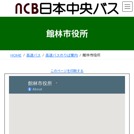
コ
ナ
ン
ビ
テ
ゲ
ン
ー
ツ
シ
館林市役所
へ
ョ
ス
ン
キ
に
ッ
移
HOME
高速バス
高速バスのりば案内
館林市役所
プ
動
このページを印刷する