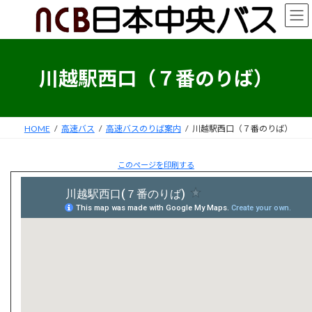
コ
ナ
ン
ビ
テ
ゲ
ン
ー
ツ
シ
川越駅西口（７番のりば）
へ
ョ
ス
ン
キ
に
ッ
移
HOME
高速バス
高速バスのりば案内
川越駅西口（７番のりば）
プ
動
このページを印刷する