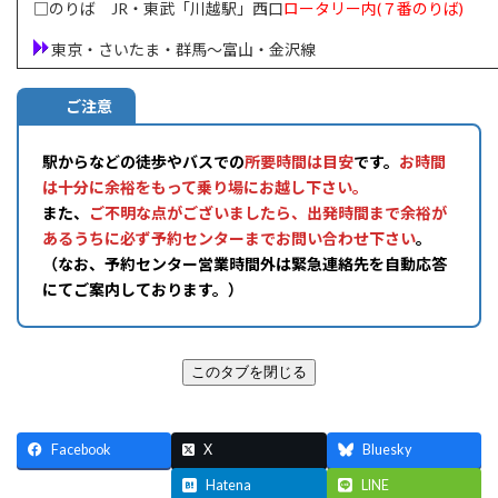
□のりば JR・東武「川越駅」西口
ロータリー内(７番のりば)
東京・さいたま・群馬～富山・金沢線
ご注意
駅からなどの徒歩やバスでの
所要時間は目安
です。
お時間
は十分に余裕をもって乗り場にお越し下さい。
また、
ご不明な点がございましたら、出発時間まで余裕が
あるうちに必ず予約センターまでお問い合わせ下さい
。
（なお、予約センター営業時間外は緊急連絡先を自動応答
にてご案内しております。）
Facebook
X
Bluesky
Threads
Hatena
LINE