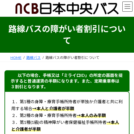
コ
ナ
ン
ビ
テ
ゲ
ン
ー
路線バスの障がい者割引につい
ツ
シ
へ
ョ
て
ス
ン
キ
に
ッ
移
プ
動
HOME
路線バス
路線バスの障がい者割引について
以下の場合、手帳又は「ミライロID」の所定の画面を提
示すると普通運賃の半額になります。また、定期乗車券は
３割引となります。
１．第1種の身障・療育手帳所持者が単独か介護者と共に利
用する場合
→本人と介護者が半額
２．第2種の身障・療育手帳所持者
→本人のみ半額
３．第1種(1級)の精神障がい者保健福祉手帳所持者
→本人
と介護者が半額