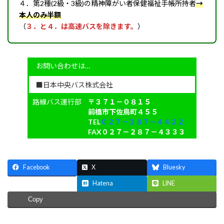
４．第2種(2級・3級)の精神障がい者保健福祉手帳所持者
→
本人のみ半額
（
３．と４．は高速バスを除きます。
）
お問い合わせは…
■日本中央バス株式会社
路線バス運行部
〒３７１－０８１５
前橋市下佐鳥町４５５
TEL
０２７－２８７－４４２２
FAX０２７－２８７－４３３３
Facebook
X
Bluesky
Threads
Hatena
LINE
Copy