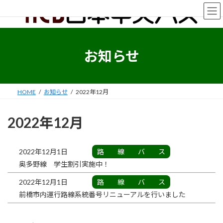
コ
ナ
ン
ビ
テ
ゲ
ン
ー
ツ
シ
お知らせ
へ
ョ
ス
ン
キ
に
ッ
移
HOME
お知らせ
2022年12月
プ
動
2022年12月
2022年12月1日
路線バス
奥多野線 学生割引実施中！
2022年12月1日
路線バス
前橋市内運行路線系統番号リニューアルを行いました