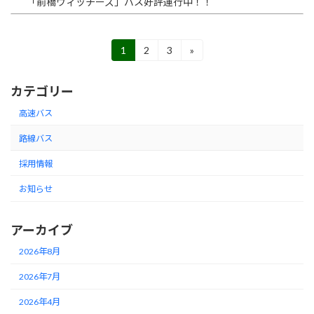
「前橋ウィッチーズ」バス好評運行中！！
投
1
2
3
»
固
固
固
定
定
定
稿
ペ
ペ
ペ
カテゴリー
ー
ー
ー
の
ジ
ジ
ジ
高速バス
ペ
路線バス
ー
採用情報
ジ
送
お知らせ
り
アーカイブ
2026年8月
2026年7月
2026年4月