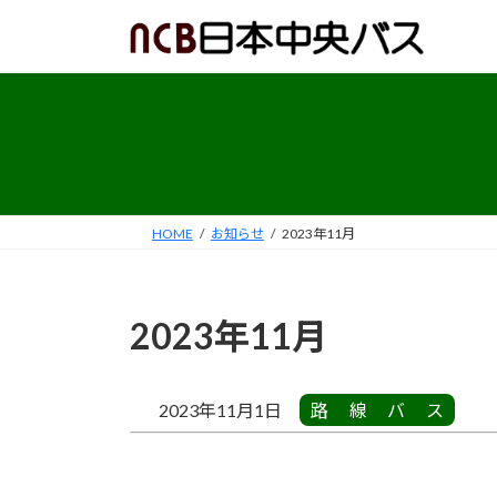
コ
ナ
ン
ビ
テ
ゲ
ン
ー
ツ
シ
へ
ョ
ス
ン
キ
に
ッ
移
HOME
お知らせ
2023年11月
プ
動
2023年11月
2023年11月1日
路線バス