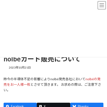
コ
ナ
ン
ビ
テ
ゲ
ン
ー
ツ
シ
お知らせ
へ
ョ
ス
ン
キ
に
ッ
移
HOME
お知らせ
路線バス
nolbéカード販売について
プ
動
nolbéカード販売について
2023年10月21日
昨今の半導体不足の影響によりnolbé発売各社において
nolbéの発
売をお一人様一枚
とさせて頂きます。 お求めの際は、ご注意下さ
い。
Facebook
X
Bluesky