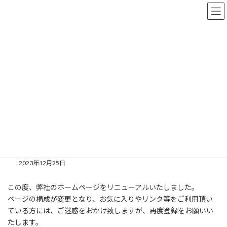
コ
ナ
ン
ビ
テ
ゲ
ン
ー
ツ
シ
お知らせ
へ
ョ
ス
ン
キ
に
ッ
移
HOME
お知らせ
お知らせ
ホームページをリニューアルしました。
プ
動
ホームページをリニューアルしま
した。
2023年12月25日
この度、弊社のホームページをリニューアルいたしました。
ページの構成が変更となり、お気に入りやリンク等をご利用頂い
ている方には、ご迷惑をおかけ致しますが、再度登録をお願いい
たします。